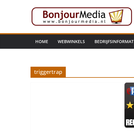
Ga
naar
de
inhoud
HOME
WEBWINKELS
BEDRIJFSINFORMAT
triggertrap