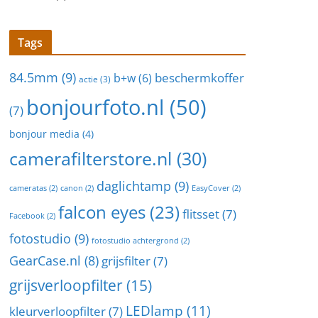
Tags
84.5mm
(9)
beschermkoffer
b+w
(6)
actie
(3)
bonjourfoto.nl
(50)
(7)
bonjour media
(4)
camerafilterstore.nl
(30)
daglichtamp
(9)
cameratas
(2)
canon
(2)
EasyCover
(2)
falcon eyes
(23)
flitsset
(7)
Facebook
(2)
fotostudio
(9)
fotostudio achtergrond
(2)
GearCase.nl
(8)
grijsfilter
(7)
grijsverloopfilter
(15)
LEDlamp
(11)
kleurverloopfilter
(7)