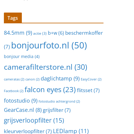
Tags
84.5mm
(9)
beschermkoffer
b+w
(6)
actie
(3)
bonjourfoto.nl
(50)
(7)
bonjour media
(4)
camerafilterstore.nl
(30)
daglichtamp
(9)
cameratas
(2)
canon
(2)
EasyCover
(2)
falcon eyes
(23)
flitsset
(7)
Facebook
(2)
fotostudio
(9)
fotostudio achtergrond
(2)
GearCase.nl
(8)
grijsfilter
(7)
grijsverloopfilter
(15)
LEDlamp
(11)
kleurverloopfilter
(7)