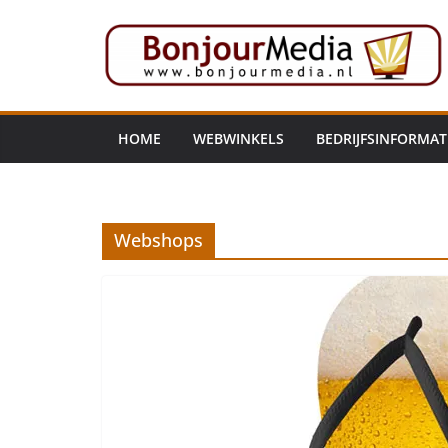
Ga
naar
de
inhoud
HOME
WEBWINKELS
BEDRIJFSINFORMAT
Webshops