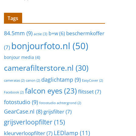
Tags
84.5mm
(9)
beschermkoffer
b+w
(6)
actie
(3)
bonjourfoto.nl
(50)
(7)
bonjour media
(4)
camerafilterstore.nl
(30)
daglichtamp
(9)
cameratas
(2)
canon
(2)
EasyCover
(2)
falcon eyes
(23)
flitsset
(7)
Facebook
(2)
fotostudio
(9)
fotostudio achtergrond
(2)
GearCase.nl
(8)
grijsfilter
(7)
grijsverloopfilter
(15)
LEDlamp
(11)
kleurverloopfilter
(7)