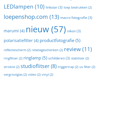
LEDlampen
(10)
linkstar
(3)
loep bedrukken
(2)
loepenshop.com
(13)
macro fotografie
(3)
nieuw
(57)
marumi
(4)
nikon
(3)
productfotografie
(5)
polarisatiefilter
(4)
review
(11)
reflectiescherm
(2)
relatiegeschenken
(2)
ringlamp
(5)
schilderen
(3)
ringflitser
(2)
stabilizer
(2)
studioflitser
(8)
strobist
(2)
triggertrap
(2)
uv filter
(2)
vergrootglas
(2)
video
(2)
vinyl
(2)