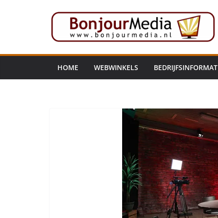
Ga
naar
de
inhoud
HOME
WEBWINKELS
BEDRIJFSINFORMAT