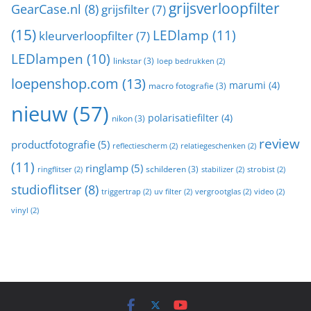
grijsverloopfilter
GearCase.nl
(8)
grijsfilter
(7)
(15)
LEDlamp
(11)
kleurverloopfilter
(7)
LEDlampen
(10)
linkstar
(3)
loep bedrukken
(2)
loepenshop.com
(13)
marumi
(4)
macro fotografie
(3)
nieuw
(57)
polarisatiefilter
(4)
nikon
(3)
review
productfotografie
(5)
reflectiescherm
(2)
relatiegeschenken
(2)
(11)
ringlamp
(5)
schilderen
(3)
ringflitser
(2)
stabilizer
(2)
strobist
(2)
studioflitser
(8)
triggertrap
(2)
uv filter
(2)
vergrootglas
(2)
video
(2)
vinyl
(2)