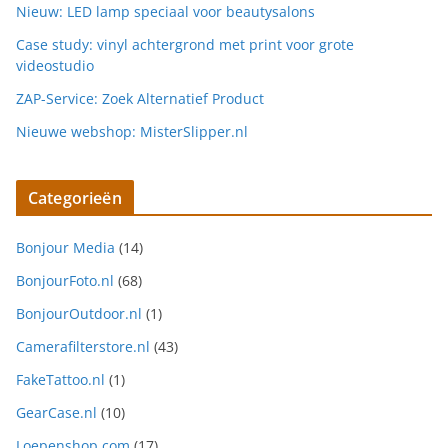
Nieuw: LED lamp speciaal voor beautysalons
Case study: vinyl achtergrond met print voor grote
videostudio
ZAP-Service: Zoek Alternatief Product
Nieuwe webshop: MisterSlipper.nl
Categorieën
Bonjour Media
(14)
BonjourFoto.nl
(68)
BonjourOutdoor.nl
(1)
Camerafilterstore.nl
(43)
FakeTattoo.nl
(1)
GearCase.nl
(10)
Loepenshop.com
(17)