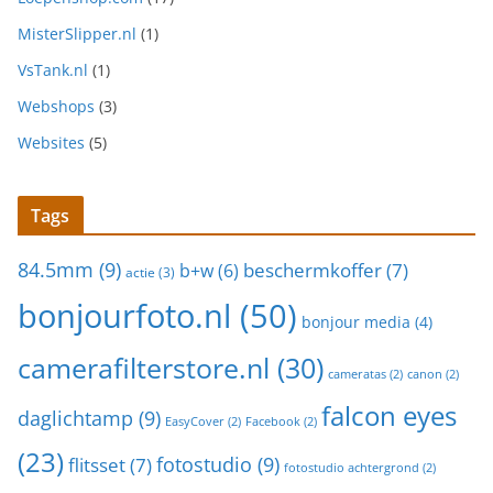
MisterSlipper.nl
(1)
VsTank.nl
(1)
Webshops
(3)
Websites
(5)
Tags
84.5mm
(9)
beschermkoffer
(7)
b+w
(6)
actie
(3)
bonjourfoto.nl
(50)
bonjour media
(4)
camerafilterstore.nl
(30)
cameratas
(2)
canon
(2)
falcon eyes
daglichtamp
(9)
EasyCover
(2)
Facebook
(2)
(23)
fotostudio
(9)
flitsset
(7)
fotostudio achtergrond
(2)