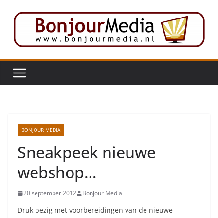
Ga
naar
de
inhoud
BONJOUR MEDIA
Sneakpeek nieuwe
webshop…
20 september 2012
Bonjour Media
Druk bezig met voorbereidingen van de nieuwe