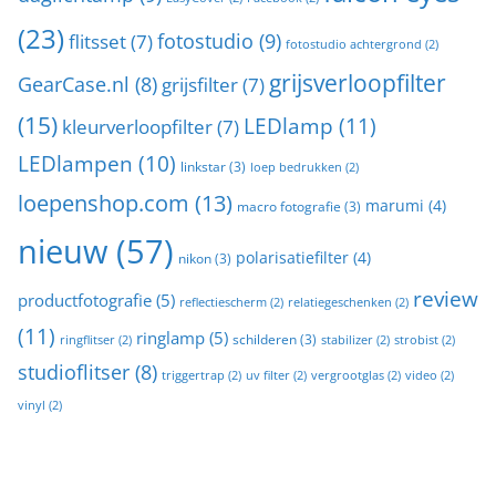
(23)
fotostudio
(9)
flitsset
(7)
fotostudio achtergrond
(2)
grijsverloopfilter
GearCase.nl
(8)
grijsfilter
(7)
(15)
LEDlamp
(11)
kleurverloopfilter
(7)
LEDlampen
(10)
linkstar
(3)
loep bedrukken
(2)
loepenshop.com
(13)
marumi
(4)
macro fotografie
(3)
nieuw
(57)
polarisatiefilter
(4)
nikon
(3)
review
productfotografie
(5)
reflectiescherm
(2)
relatiegeschenken
(2)
(11)
ringlamp
(5)
schilderen
(3)
ringflitser
(2)
stabilizer
(2)
strobist
(2)
studioflitser
(8)
triggertrap
(2)
uv filter
(2)
vergrootglas
(2)
video
(2)
vinyl
(2)