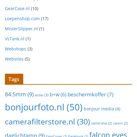
GearCase.nl
(10)
Loepenshop.com
(17)
MisterSlipper.nl
(1)
VsTank.nl
(1)
Webshops
(3)
Websites
(5)
Tags
84.5mm
(9)
beschermkoffer
(7)
b+w
(6)
actie
(3)
bonjourfoto.nl
(50)
bonjour media
(4)
camerafilterstore.nl
(30)
cameratas
(2)
canon
(2)
falcon eyes
daglichtamp
(9)
EasyCover
(2)
Facebook
(2)