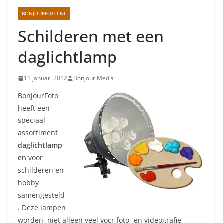
BONJOURFOTO.NL
Schilderen met een
daglichtlamp
11 januari 2012
Bonjour Media
BonjourFoto
heeft een
speciaal
assortiment
daglichtlamp
en
voor
schilderen en
hobby
samengesteld
. Deze lampen
worden niet alleen veel voor foto- en videografie