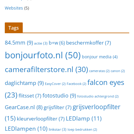
Websites
(5)
Tags
84.5mm
(9)
beschermkoffer
(7)
b+w
(6)
actie
(3)
bonjourfoto.nl
(50)
bonjour media
(4)
camerafilterstore.nl
(30)
cameratas
(2)
canon
(2)
falcon eyes
daglichtamp
(9)
EasyCover
(2)
Facebook
(2)
(23)
fotostudio
(9)
flitsset
(7)
fotostudio achtergrond
(2)
grijsverloopfilter
GearCase.nl
(8)
grijsfilter
(7)
(15)
LEDlamp
(11)
kleurverloopfilter
(7)
LEDlampen
(10)
linkstar
(3)
loep bedrukken
(2)