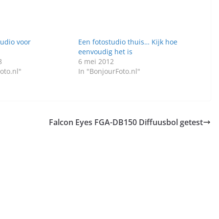
tudio voor
Een fotostudio thuis… Kijk hoe
eenvoudig het is
8
6 mei 2012
oto.nl"
In "BonjourFoto.nl"
Falcon Eyes FGA-DB150 Diffuusbol getest