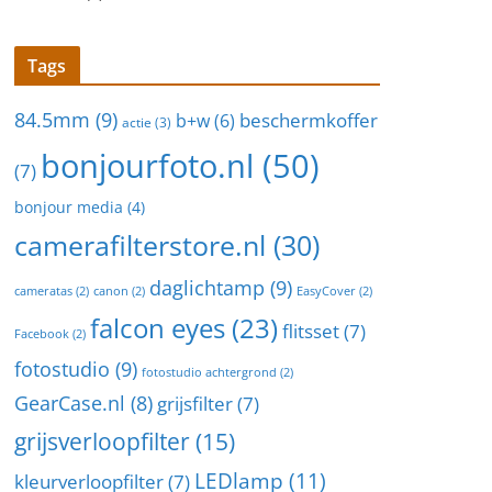
Tags
84.5mm
(9)
beschermkoffer
b+w
(6)
actie
(3)
bonjourfoto.nl
(50)
(7)
bonjour media
(4)
camerafilterstore.nl
(30)
daglichtamp
(9)
cameratas
(2)
canon
(2)
EasyCover
(2)
falcon eyes
(23)
flitsset
(7)
Facebook
(2)
fotostudio
(9)
fotostudio achtergrond
(2)
GearCase.nl
(8)
grijsfilter
(7)
grijsverloopfilter
(15)
LEDlamp
(11)
kleurverloopfilter
(7)