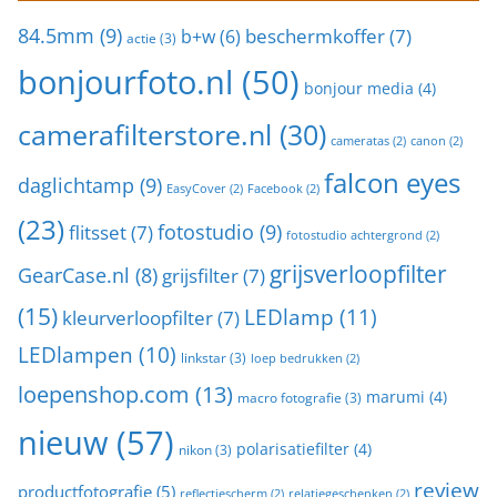
84.5mm
(9)
beschermkoffer
(7)
b+w
(6)
actie
(3)
bonjourfoto.nl
(50)
bonjour media
(4)
camerafilterstore.nl
(30)
cameratas
(2)
canon
(2)
falcon eyes
daglichtamp
(9)
EasyCover
(2)
Facebook
(2)
(23)
fotostudio
(9)
flitsset
(7)
fotostudio achtergrond
(2)
grijsverloopfilter
GearCase.nl
(8)
grijsfilter
(7)
(15)
LEDlamp
(11)
kleurverloopfilter
(7)
LEDlampen
(10)
linkstar
(3)
loep bedrukken
(2)
loepenshop.com
(13)
marumi
(4)
macro fotografie
(3)
nieuw
(57)
polarisatiefilter
(4)
nikon
(3)
review
productfotografie
(5)
reflectiescherm
(2)
relatiegeschenken
(2)