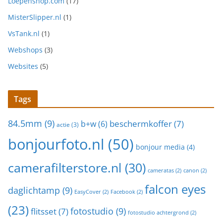
Loepenshop.com
(17)
MisterSlipper.nl
(1)
VsTank.nl
(1)
Webshops
(3)
Websites
(5)
Tags
84.5mm
(9)
beschermkoffer
(7)
b+w
(6)
actie
(3)
bonjourfoto.nl
(50)
bonjour media
(4)
camerafilterstore.nl
(30)
cameratas
(2)
canon
(2)
falcon eyes
daglichtamp
(9)
EasyCover
(2)
Facebook
(2)
(23)
fotostudio
(9)
flitsset
(7)
fotostudio achtergrond
(2)