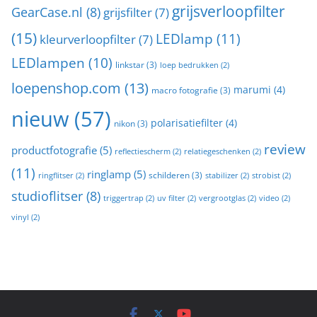
grijsverloopfilter
GearCase.nl
(8)
grijsfilter
(7)
(15)
LEDlamp
(11)
kleurverloopfilter
(7)
LEDlampen
(10)
linkstar
(3)
loep bedrukken
(2)
loepenshop.com
(13)
marumi
(4)
macro fotografie
(3)
nieuw
(57)
polarisatiefilter
(4)
nikon
(3)
review
productfotografie
(5)
reflectiescherm
(2)
relatiegeschenken
(2)
(11)
ringlamp
(5)
schilderen
(3)
ringflitser
(2)
stabilizer
(2)
strobist
(2)
studioflitser
(8)
triggertrap
(2)
uv filter
(2)
vergrootglas
(2)
video
(2)
vinyl
(2)