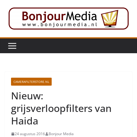
Ga
naar
de
inhoud
CAMERAFILTERSTORE.NL
Nieuw:
grijsverloopfilters van
Haida
24 augustus 2016
Bonjour Media