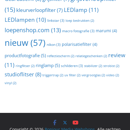
(15)
LEDlamp
(11)
kleurverloopfilter
(7)
LEDlampen
(10)
linkstar
(3)
loep bedrukken
(2)
loepenshop.com
(13)
marumi
(4)
macro fotografie
(3)
nieuw
(57)
polarisatiefilter
(4)
nikon
(3)
review
productfotografie
(5)
reflectiescherm
(2)
relatiegeschenken
(2)
(11)
ringlamp
(5)
schilderen
(3)
ringflitser
(2)
stabilizer
(2)
strobist
(2)
studioflitser
(8)
triggertrap
(2)
uv filter
(2)
vergrootglas
(2)
video
(2)
vinyl
(2)
Copyright © 2026
Bonjour Media Webshops
. Alle rechten