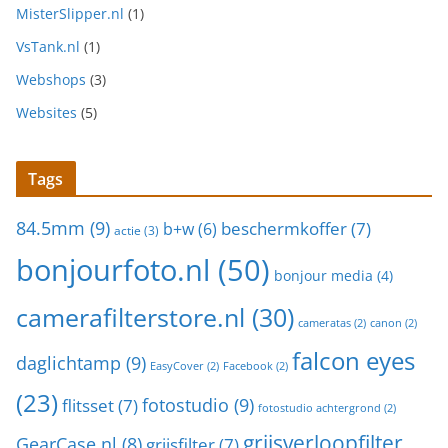
MisterSlipper.nl
(1)
VsTank.nl
(1)
Webshops
(3)
Websites
(5)
Tags
84.5mm
(9)
beschermkoffer
(7)
b+w
(6)
actie
(3)
bonjourfoto.nl
(50)
bonjour media
(4)
camerafilterstore.nl
(30)
cameratas
(2)
canon
(2)
falcon eyes
daglichtamp
(9)
EasyCover
(2)
Facebook
(2)
(23)
fotostudio
(9)
flitsset
(7)
fotostudio achtergrond
(2)
grijsverloopfilter
GearCase.nl
(8)
grijsfilter
(7)