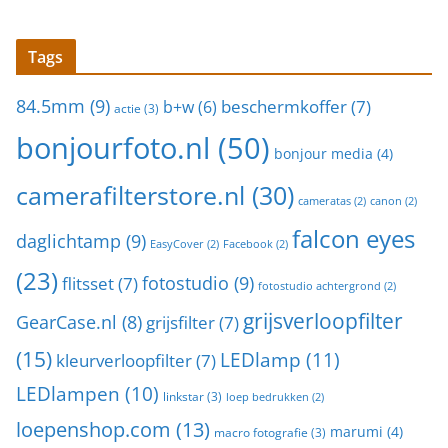
Tags
84.5mm
(9)
beschermkoffer
(7)
b+w
(6)
actie
(3)
bonjourfoto.nl
(50)
bonjour media
(4)
camerafilterstore.nl
(30)
cameratas
(2)
canon
(2)
falcon eyes
daglichtamp
(9)
EasyCover
(2)
Facebook
(2)
(23)
fotostudio
(9)
flitsset
(7)
fotostudio achtergrond
(2)
grijsverloopfilter
GearCase.nl
(8)
grijsfilter
(7)
(15)
LEDlamp
(11)
kleurverloopfilter
(7)
LEDlampen
(10)
linkstar
(3)
loep bedrukken
(2)
loepenshop.com
(13)
marumi
(4)
macro fotografie
(3)