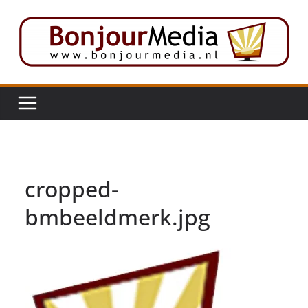
Ga
naar
de
inhoud
cropped-
bmbeeldmerk.jpg