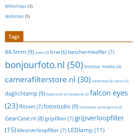
Webshops
(3)
Websites
(5)
Tags
84.5mm
(9)
beschermkoffer
(7)
b+w
(6)
actie
(3)
bonjourfoto.nl
(50)
bonjour media
(4)
camerafilterstore.nl
(30)
cameratas
(2)
canon
(2)
falcon eyes
daglichtamp
(9)
EasyCover
(2)
Facebook
(2)
(23)
fotostudio
(9)
flitsset
(7)
fotostudio achtergrond
(2)
grijsverloopfilter
GearCase.nl
(8)
grijsfilter
(7)
(15)
LEDlamp
(11)
kleurverloopfilter
(7)