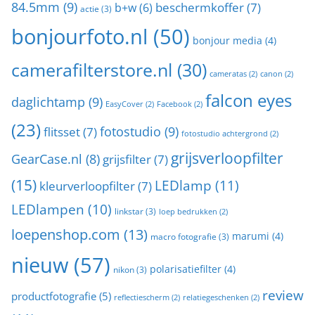
84.5mm
(9)
beschermkoffer
(7)
b+w
(6)
actie
(3)
bonjourfoto.nl
(50)
bonjour media
(4)
camerafilterstore.nl
(30)
cameratas
(2)
canon
(2)
falcon eyes
daglichtamp
(9)
EasyCover
(2)
Facebook
(2)
(23)
fotostudio
(9)
flitsset
(7)
fotostudio achtergrond
(2)
grijsverloopfilter
GearCase.nl
(8)
grijsfilter
(7)
(15)
LEDlamp
(11)
kleurverloopfilter
(7)
LEDlampen
(10)
linkstar
(3)
loep bedrukken
(2)
loepenshop.com
(13)
marumi
(4)
macro fotografie
(3)
nieuw
(57)
polarisatiefilter
(4)
nikon
(3)
review
productfotografie
(5)
reflectiescherm
(2)
relatiegeschenken
(2)