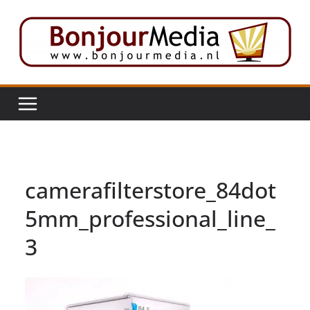
Ga
naar
de
inhoud
camerafilterstore_84dot
5mm_professional_line_
3